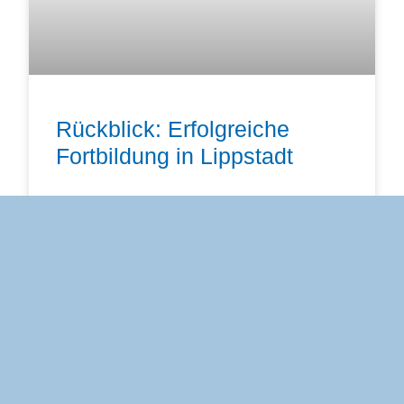
Rückblick: Erfolgreiche
Fortbildung in Lippstadt
Am 26. September 2025 fand unsere Fortbildung
„Implantologische Kompetenz trifft moderne
Materialkunde“ in der Hülshoff Lippstadt statt – mit
durchweg positiver Resonanz. Ein besonderer
Dank
WEITERLESEN »