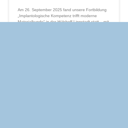
Am 26. September 2025 fand unsere Fortbildung
„Implantologische Kompetenz trifft moderne
Materialkunde“ in der Hülshoff Lippstadt statt – mit
durchweg positiver Resonanz. Ein besonderer
Dank
WEITERLESEN »
ALLGEMEIN